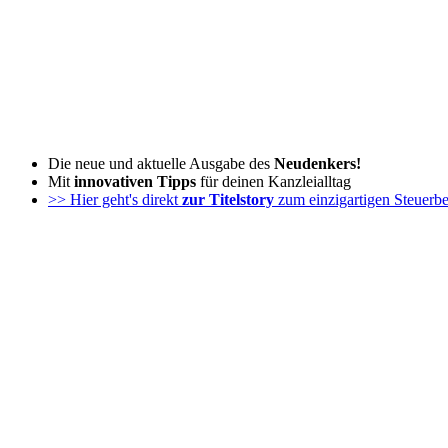
Zum
Inhalt
wechseln
Die neue und aktuelle Ausgabe des
Neudenkers!
Mit
innovativen Tipps
für deinen Kanzleialltag
>> Hier geht's direkt
zur Titelstory
zum einzigartigen Steuerbe