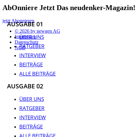
AbOnniere Jetzt Das neudenker-Magazin!
jetzt Abonnieren
AUSGABE 01
© 2026 by newgen AG
ÜBER UNS
Impressum
Datenschutz
RATGEBER
AGB
INTERVIEW
BEITRÄGE
ALLE BEITRÄGE
AUSGABE 02
ÜBER UNS
RATGEBER
INTERVIEW
BEITRÄGE
ALLE BEITRÄGE