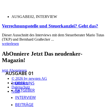
AUSGABE02
,
INTERVIEW
Verrechnungsstelle und Steuerkanzlei? Geht das?
Dieser Ausschnitt des Interviews mit dem Steuerberater Mario Tutas
(TKP) und Bernhard Graßecker ...
weiterlesen
AbOnniere Jetzt Das neudenker-
Magazin!
jetzt Abonnieren
AUSGABE 01
© 2026 by newgen AG
ÜBER UNS
Impressum
Datenschutz
RATGEBER
AGB
INTERVIEW
BEITRÄGE