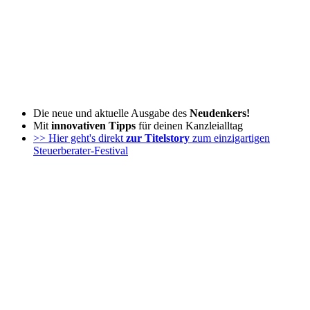
Zum
Inhalt
wechseln
Die neue und aktuelle Ausgabe des
Neudenkers!
Mit
innovativen Tipps
für deinen Kanzleialltag
>> Hier geht's direkt
zur Titelstory
zum einzigartigen
Steuerberater-Festival