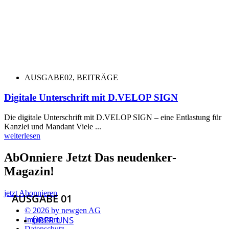
AUSGABE02
,
BEITRÄGE
Digitale Unterschrift mit D.VELOP SIGN
Die digitale Unterschrift mit D.VELOP SIGN – eine Entlastung für
Kanzlei und Mandant Viele ...
weiterlesen
AbOnniere Jetzt Das neudenker-
Magazin!
jetzt Abonnieren
AUSGABE 01
© 2026 by newgen AG
ÜBER UNS
Impressum
Datenschutz