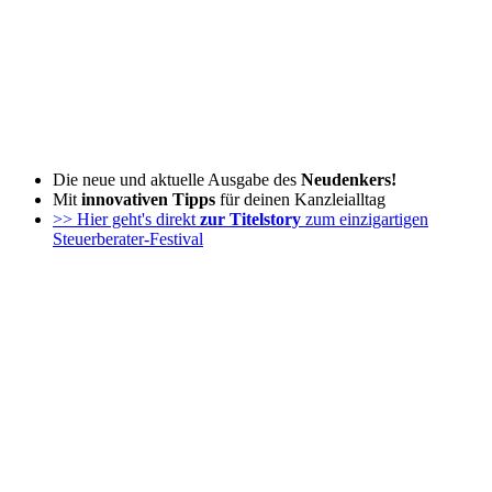
Zum
Inhalt
wechseln
Die neue und aktuelle Ausgabe des
Neudenkers!
Mit
innovativen Tipps
für deinen Kanzleialltag
>> Hier geht's direkt
zur Titelstory
zum einzigartigen
Steuerberater-Festival