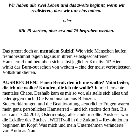
Wir haben alle zwei Leben und das zweite beginnt, wenn wir
realisieren, dass wir nur eins haben.
oder
Mit 25 sterben, aber erst mit 75 begraben werden.
Das grenzt doch an
mentalem Suizid!
Wie viele Menschen laufen
fremdbestimmt tagein tagaus in ihrem selbstgeschaffenen
Hamsterrad und berauben sich selbst jeglicher Kreativität? Hier
winkt das Burn-out schon von weitem – eine der meist verbreitetsten
Volkskrankheiten.
AUSBRECHEN!
Einen Beruf, den ich nie wollte? Mitarbeiter,
die ich nie wollte? Kunden, die ich nie wollte?
In mir herrschte
mentales Chaos. Deshalb kam es mir so vor, als stelle sich alles und
jeder gegen mich. Die Kombination aus Bilanzen,
Steuererklärungen und die Beantwortung steuerlicher Fragen waren
mein ganz persönliches Hamsterrad – und ich steckte dort fest. Bis
sich am 17.04.2017, Ostermontag, alles ändern sollte. Auslöser war
die Lektüre des Buches „WERTvoll in die Zukunft – Revolutionen
beginnen im Kopf: Was mich und mein Unternehmen veränderte“
von Andreas Nau.