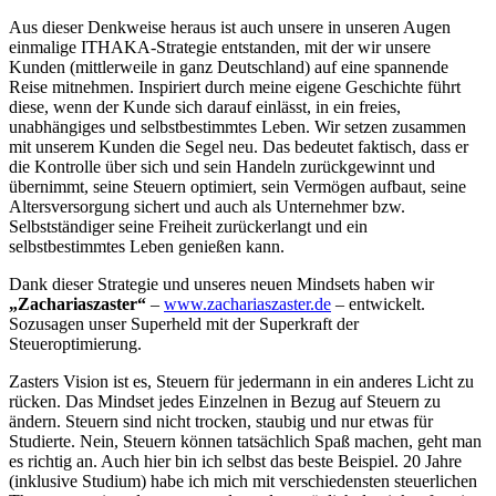
Aus dieser Denkweise heraus ist auch unsere in unseren Augen
einmalige ITHAKA-Strategie entstanden, mit der wir unsere
Kunden (mittlerweile in ganz Deutschland) auf eine spannende
Reise mitnehmen. Inspiriert durch meine eigene Geschichte führt
diese, wenn der Kunde sich darauf einlässt, in ein freies,
unabhängiges und selbstbestimmtes Leben. Wir setzen zusammen
mit unserem Kunden die Segel neu. Das bedeutet faktisch, dass er
die Kontrolle über sich und sein Handeln zurückgewinnt und
übernimmt, seine Steuern optimiert, sein Vermögen aufbaut, seine
Altersversorgung sichert und auch als Unternehmer bzw.
Selbstständiger seine Freiheit zurückerlangt und ein
selbstbestimmtes Leben genießen kann.
Dank dieser Strategie und unseres neuen Mindsets haben wir
„Zachariaszaster“
–
www.zachariaszaster.de
– entwickelt.
Sozusagen unser Superheld mit der Superkraft der
Steueroptimierung.
Zasters Vision ist es, Steuern für jedermann in ein anderes Licht zu
rücken. Das Mindset jedes Einzelnen in Bezug auf Steuern zu
ändern. Steuern sind nicht trocken, staubig und nur etwas für
Studierte. Nein, Steuern können tatsächlich Spaß machen, geht man
es richtig an. Auch hier bin ich selbst das beste Beispiel. 20 Jahre
(inklusive Studium) habe ich mich mit verschiedensten steuerlichen