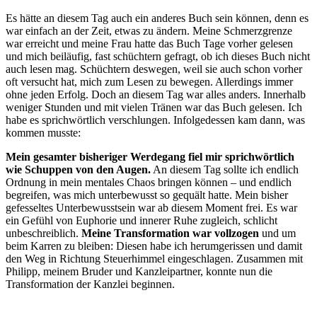
Es hätte an diesem Tag auch ein anderes Buch sein können, denn es
war einfach an der Zeit, etwas zu ändern. Meine Schmerzgrenze
war erreicht und meine Frau hatte das Buch Tage vorher gelesen
und mich beiläufig, fast schüchtern gefragt, ob ich dieses Buch nicht
auch lesen mag. Schüchtern deswegen, weil sie auch schon vorher
oft versucht hat, mich zum Lesen zu bewegen. Allerdings immer
ohne jeden Erfolg. Doch an diesem Tag war alles anders. Innerhalb
weniger Stunden und mit vielen Tränen war das Buch gelesen. Ich
habe es sprichwörtlich verschlungen. Infolgedessen kam dann, was
kommen musste:
Mein gesamter bisheriger Werdegang fiel mir sprichwörtlich
wie Schuppen von den Augen.
An diesem Tag sollte ich endlich
Ordnung in mein mentales Chaos bringen können – und endlich
begreifen, was mich unterbewusst so gequält hatte. Mein bisher
gefesseltes Unterbewusstsein war ab diesem Moment frei. Es war
ein Gefühl von Euphorie und innerer Ruhe zugleich, schlicht
unbeschreiblich.
Meine Transformation war vollzogen
und um
beim Karren zu bleiben: Diesen habe ich herumgerissen und damit
den Weg in Richtung Steuerhimmel eingeschlagen. Zusammen mit
Philipp, meinem Bruder und Kanzleipartner, konnte nun die
Transformation der Kanzlei beginnen.