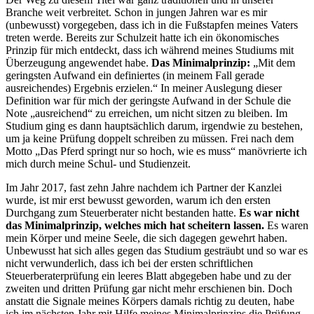
Branche weit verbreitet. Schon in jungen Jahren war es mir
(unbewusst) vorgegeben, dass ich in die Fußstapfen meines Vaters
treten werde.
Bereits zur Schulzeit hatte ich ein ökonomisches
Prinzip für mich entdeckt, dass ich während meines Studiums mit
Überzeugung angewendet habe.
Das Minimalprinzip:
„Mit dem
geringsten Aufwand ein definiertes (in meinem Fall gerade
ausreichendes) Ergebnis erzielen.“ In meiner Auslegung dieser
Definition war für mich der geringste Aufwand in der Schule die
Note „ausreichend“ zu erreichen, um nicht sitzen zu bleiben. Im
Studium ging es dann hauptsächlich darum, irgendwie zu bestehen,
um ja keine Prüfung doppelt schreiben zu müssen. Frei nach dem
Motto „Das Pferd springt nur so hoch, wie es muss“ manövrierte ich
mich durch meine Schul- und Studienzeit.
Im Jahr 2017, fast zehn Jahre nachdem ich Partner der Kanzlei
wurde, ist mir erst bewusst geworden, warum ich den ersten
Durchgang zum Steuerberater nicht bestanden hatte.
Es war nicht
das Minimalprinzip, welches mich hat scheitern lassen.
Es waren
mein Körper und meine Seele, die sich dagegen gewehrt haben.
Unbewusst hat sich alles gegen das Studium gesträubt und so war es
nicht verwunderlich, dass ich bei der ersten schriftlichen
Steuerberaterprüf­ung ein leeres Blatt abgegeben habe und zu der
zweiten und dritten Prüfung gar nicht mehr erschienen bin. Doch
anstatt die Signale meines Körpers damals richtig zu deuten, habe
ich im nächsten Jahr mit Hilfe meines Minimalprinzips die Prüfung