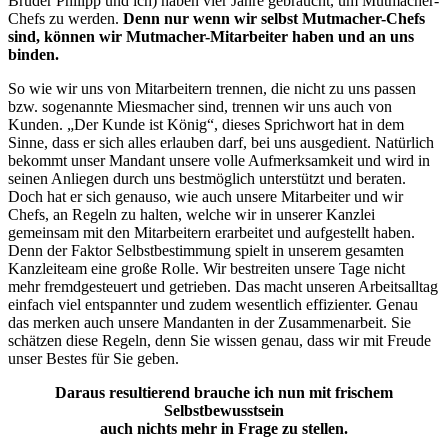
Bruder Philipp und ich) haben vier Jahre gebraucht, um Mutmacher-
Chefs zu werden.
Denn nur wenn wir selbst Mutmacher-Chefs
sind, können wir Mutmacher-Mitarbeiter haben und an uns
binden.
So wie wir uns von Mitarbeitern trennen, die nicht zu uns passen
bzw. sogenannte Miesmacher sind, trennen wir uns auch von
Kunden. „Der Kunde ist König“, dieses Sprichwort hat in dem
Sinne, dass er sich alles erlauben darf, bei uns ausgedient. Natürlich
bekommt unser Mandant unsere volle Aufmerksamkeit und wird in
seinen Anliegen durch uns bestmöglich unterstützt und beraten.
Doch hat er sich genauso, wie auch unsere Mitarbeiter und wir
Chefs, an Regeln zu halten, welche wir in unserer Kanzlei
gemeinsam mit den Mitarbeitern erarbeitet und aufgestellt haben.
Denn der Faktor Selbstbestimmung spielt in unserem gesamten
Kanzleiteam eine große Rolle. Wir bestreiten unsere Tage nicht
mehr fremdgesteuert und getrieben. Das macht unseren Arbeitsalltag
einfach viel entspannter und zudem wesentlich effizienter. Genau
das merken auch unsere Mandanten in der Zusammenarbeit. Sie
schätzen diese Regeln, denn Sie wissen genau, dass wir mit Freude
unser Bestes für Sie geben.
Daraus resultierend brauche ich nun mit frischem
Selbstbewusstsein
auch nichts mehr in Frage zu stellen.