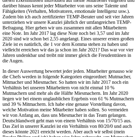
diesen Erkenntnissen individuell auf meine Mitarbeiter eingehen und
darüber hinaus kennt jeder Mitarbeiter von uns seine Talente und
Fähigkeiten (Verhalten, Motivatoren, emotionale Intelligenz usw.).
Zudem bin ich auch zertifizierter TEMP-Berater und seit vier Jahren
unterziehen wir unsere Kanzlei jährlich der umfangreichen TEMP-
Befragung. Hier geben wir uns zusammen mit allen Mitarbeitern
eine Note. Im Jahr 2017 lag diese Note noch bei 3,57 und im Jahr
2020 sind wir schon bei 2,55 angelangt. Eines unserer ersten großen
Ziele ist es natürlich, die 1 vor dem Komma stehen zu haben und
vielleicht erreichen wir das ja schon im Jahr 2021? Das war vor vier
Jahren undenkbar und treibt mir immer gleich die Freudentränen in
die Augen.
In dieser Auswertung bewertet jeder jeden. Mitarbeiter genauso wie
die Chefs werden in folgende Kategorien eingeordnet: Mutmacher,
Mitmacher und Miesmacher. So hatten wir im Jahr 2017 noch ein
Verhältnis bei unseren Mitarbeitern von nicht einmal 10 %
Mutmachern und mehr als die Hälfte Miesmachern. Im Jahr 2020
liegen wir bei einem unglaublichen Ergebnis von 61 % Mutmachern
und 39 % Mitmachern. Ich habe eine genaue Vorstellung davon,
welche Motivation meine Mitarbeiter haben sollen. So vermeiden
wir von Anfang an, dass uns Miesmacher in das Team gelangen.
Deutschlandweit geht man von einem Verhältnis von 15/70/15 aus.
Das Ziel in unserer Kanzlei ist ein Verhältnis von 80/20/0 und auch
dieses könnte 2021 erreicht werden. Aber auch wir selbst (mein