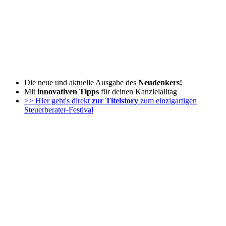
Zum
Inhalt
wechseln
Die neue und aktuelle Ausgabe des
Neudenkers!
Mit
innovativen Tipps
für deinen Kanzleialltag
>> Hier geht's direkt
zur Titelstory
zum einzigartigen
Steuerberater-Festival