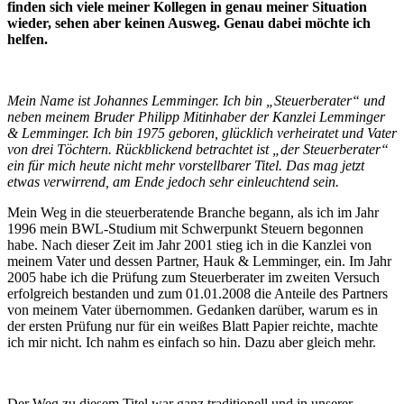
finden sich viele meiner Kollegen in genau meiner Situation
wieder, sehen aber keinen Ausweg. Genau dabei möchte ich
helfen.
Mein Name ist Johannes Lemminger. Ich bin „Steuerberater“ und
neben meinem Bruder Philipp Mitinhaber der Kanzlei Lemminger
& Lemminger. Ich bin 1975 geboren, glücklich verheiratet und Vater
von drei Töchtern. Rückblickend betrachtet ist „der Steuerberater“
ein für mich heute nicht mehr vorstellbarer Titel. Das mag jetzt
etwas verwirrend, am Ende jedoch sehr einleuchtend sein.
Mein Weg in die steuerberatende Branche begann, als ich im Jahr
1996 mein BWL-Studium mit Schwerpunkt Steuern begonnen
habe. Nach dieser Zeit im Jahr 2001 stieg ich in die Kanzlei von
meinem Vater und dessen Partner, Hauk & Lemminger, ein. Im Jahr
2005 habe ich die Prüfung zum Steuerberater im zweiten Versuch
erfolgreich bestanden und zum 01.01.2008 die Anteile des Partners
von meinem Vater übernommen. Gedanken darüber, warum es in
der ersten Prüfung nur für ein weißes Blatt Papier reichte, machte
ich mir nicht. Ich nahm es einfach so hin. Dazu aber gleich mehr.
Der Weg zu diesem Titel war ganz traditionell und in unserer