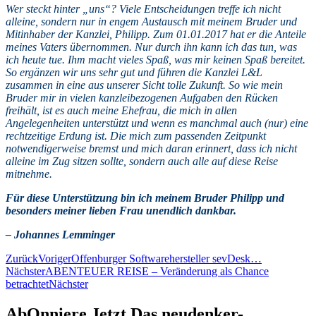
Wer steckt hinter „uns“? Viele Entscheidungen treffe ich nicht
alleine, sondern nur in engem Austausch mit meinem Bruder und
Mitinhaber der Kanzlei, Philipp. Zum 01.01.2017 hat er die Anteile
meines Vaters übernommen. Nur durch ihn kann ich das tun, was
ich heute tue. Ihm macht vieles Spaß, was mir keinen Spaß bereitet.
So ergänzen wir uns sehr gut und führen die Kanzlei L&L
zusammen in eine aus unserer Sicht tolle Zukunft. So wie mein
Bruder mir in vielen kanzleibezogenen Aufgaben den Rücken
freihält, ist es auch meine Ehefrau, die mich in allen
Angelegenheiten unterstützt und wenn es manchmal auch (nur) eine
rechtzeitige Erdung ist. Die mich zum passenden Zeitpunkt
notwendigerweise bremst und mich daran erinnert, dass ich nicht
alleine im Zug sitzen sollte, sondern auch alle auf diese Reise
mitnehme.
Für diese Unterstützung bin ich meinem Bruder Philipp und
besonders meiner lieben Frau unendlich dankbar.
– Johannes Lemminger
Zurück
Voriger
Offenburger Softwarehersteller sevDesk…
Nächster
ABENTEUER REISE – Veränderung als Chance
betrachtet
Nächster
AbOnniere Jetzt Das neudenker-