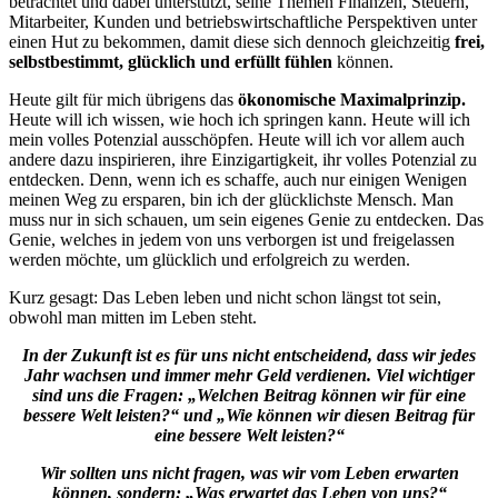
betrachtet und dabei unterstützt, seine Themen Finanzen, Steuern,
Mitarbeiter, Kunden und betriebswirtschaftliche Perspektiven unter
einen Hut zu bekommen, damit diese sich dennoch gleichzeitig
frei,
selbstbestimmt, glücklich und erfüllt fühlen
können.
Heute gilt für mich übrigens das
ökonomische Maximalprinzip.
Heute will ich wissen, wie hoch ich springen kann. Heute will ich
mein volles Potenzial ausschöpfen. Heute will ich vor allem auch
andere dazu inspirieren, ihre Einzigartigkeit, ihr volles Potenzial zu
entdecken. Denn, wenn ich es schaffe, auch nur einigen Wenigen
meinen Weg zu ersparen, bin ich der glücklichste Mensch. Man
muss nur in sich schauen, um sein eigenes Genie zu entdecken. Das
Genie, welches in jedem von uns verborgen ist und freigelassen
werden möchte, um glücklich und erfolgreich zu werden.
Kurz gesagt: Das Leben leben und nicht schon längst tot sein,
obwohl man mitten im Leben steht.
In der Zukunft ist es für uns nicht entscheidend, dass wir jedes
Jahr wachsen und immer mehr Geld verdienen. Viel wichtiger
sind uns die Fragen: „Welchen Beitrag können wir für eine
bessere Welt leisten?“ und „Wie können wir diesen Beitrag für
eine bessere Welt leisten?“
Wir sollten uns nicht fragen, was wir vom Leben erwarten
können, sondern: „Was erwartet das Leben von uns?“