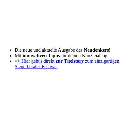
Zum
Inhalt
wechseln
Die neue und aktuelle Ausgabe des
Neudenkers!
Mit
innovativen Tipps
für deinen Kanzleialltag
>> Hier geht's direkt
zur Titelstory
zum einzigartigen
Steuerberater-Festival