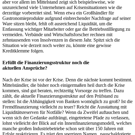
aber vor allem im Mittelstand zeigt sich beispielsweise, wie
unzureichend viele Unternehmen auf Krisensituationen wie die
derzeitige vorbereitet sind. Wenn etwa ein Großhändler für
Gastronomieprodukte aufgrund einbrechender Nachfrage auf seiner
Ware sitzen bleibt, fehlt oft ausreichend Liquidität, um die
Entlassung wichtiger Mitarbeiter oder gar die Betriebsstilllegung zu
vermeiden. Verbände und Wirtschaftsforscher rechnen mit
zehntausenden von Insolvenzen in diesem Jahr. Spitzt sich die
Situation wie derzeit noch weiter zu, könnte eine gewisse
Kreditklemme folgen.
Erfüllt die Finanzierungsstruktur noch die
aktuellen
Ansprüche?
Nach der Krise ist vor der Krise. Denn die nächste kommt bestimmt.
Mittelständler, die bisher noch einigermaßen heil durch die Krise
kommen, sind gut beraten, rechtzeitig Vorsorge zu treffen. Dazu
zählt, die aktuelle Finanzierungsstruktur auf den Prüfstand zu
stellen: Ist die Abhängigkeit von Banken womöglich zu groß? Ist die
Fremdfinanzierung vielleicht zu teuer? Reicht die Ausstattung mit
Liquiditätsreserven für Notfälle? Wenn da Zweifel auftauchen und
wenn sich der Gedanke aufdrängt, eingetretene Pfade zu verlassen,
lohnt vielleicht der Blick auf ein Innenfinanzierungsmodell, welches
manche großen Industriebetriebe schon seit über 150 Jahren mit
Erfolg praktizieren. Es trägt den sperrigen Namen „pauschaldotierte