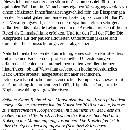
Dieses fein aufeinander abgestimmte Zusammenspiel führt im
optimalen Fall dann im Mantel eines eigenen Versorgungswerkes zu
einem effizienten Innenfinanzierungsvehikel rein aus Einsparungen
bei den Sozialabgaben und anderen Lasten, quasi „zum Nulltarif“.
Ein Versorgungswerk, das sich einem Sparbuch gleich sehr genau
kalkulieren lässt, da die Leistungen an die Arbeitnehmerschaft in der
Regel als Einmalzahlung erfolgen. Und für den Fall der Fälle: Die
Ansprüche aus der pauschaldotierten Unterstützungskasse sind
durch den Pensionssicherungsverein abgesichert.
Natürlich bedarf es bei der Einrichtung eines solchen Profitcenters
mit all seinen Facetten der professionellen Unterstützung von
erfahrenen Fachleuten. Unternehmen sollten vor allem immer
hinterfragen, ob auf Verwaltungsebene ein hochprofessionelles
Back-Office arbeitet, ausgestattet mit aller rechtlichen,
betriebswirtschaftlichen und steuerlichen Kompetenz. Dieses führt
als Controlling-Instrument regelmäßig Liquiditätspläne, um die
Kapitalauszahlung zu gewährleisten.
Seitdem Klaus Tenbrock das Mandantenbindungs-Konzept bei dem
newgen Steuerberaterfestival im November 2019 vorstellte, kam es
zu entsprechenden Kooperationen mit Teilnehmern des Festivals.
Seitdem arbeitet Tenbrock z. Bsp. mit der Kanzlei Schubert und
Kollegen aus Magdeburg eng zusammen. Die Kanzlei freut sich
über Ihr eigenes Versorgungswerk (Schubert & Kollegen