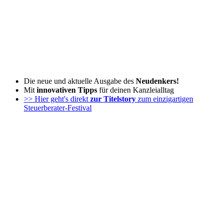
Zum
Inhalt
wechseln
Die neue und aktuelle Ausgabe des
Neudenkers!
Mit
innovativen Tipps
für deinen Kanzleialltag
>> Hier geht's direkt
zur Titelstory
zum einzigartigen
Steuerberater-Festival