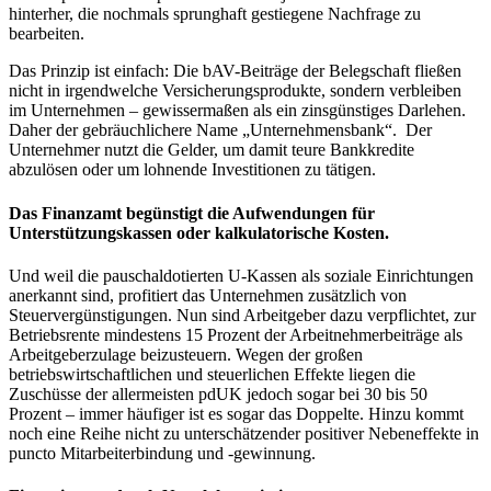
hinterher, die nochmals sprunghaft gestiegene Nachfrage zu
bearbeiten.
Das Prinzip ist einfach: Die bAV-Beiträge der Belegschaft fließen
nicht in irgendwelche Versicherungsprodukte, sondern verbleiben
im Unternehmen – gewissermaßen als ein zinsgünstiges Darlehen.
Daher der gebräuchlichere Name „Unternehmensbank“.
Der
Unternehmer nutzt die Gelder, um damit teure Bankkredite
abzulösen oder um lohnende Investitionen zu tätigen.
Das Finanzamt begünstigt die Aufwendungen für
Unterstützungskassen oder kalkulatorische Kosten.
Und weil die pauschaldotierten U-Kassen als soziale Einrichtungen
anerkannt sind, profitiert das Unternehmen zusätzlich von
Steuervergünstigungen. Nun sind Arbeitgeber dazu verpflichtet, zur
Betriebsrente mindestens 15 Prozent der Arbeitnehmerbeiträge als
Arbeitgeberzulage beizusteuern. Wegen der großen
betriebswirtschaftlichen und steuerlichen Effekte liegen die
Zuschüsse der allermeisten pdUK jedoch sogar bei 30 bis 50
Prozent – immer häufiger ist es sogar das Doppelte. Hinzu kommt
noch eine Reihe nicht zu unterschätzender positiver Nebeneffekte in
puncto Mitarbeiterbindung und -gewinnung.