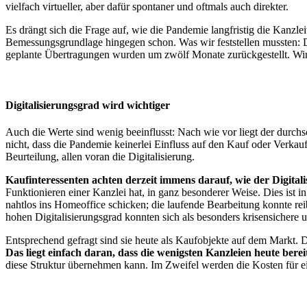
vielfach virtueller, aber dafür spontaner und oftmals auch direkter.
Es drängt sich die Frage auf, wie die Pandemie langfristig die Kanzl
Bemessungsgrundlage hingegen schon. Was wir feststellen mussten: Di
geplante Übertragungen wurden um zwölf Monate zurückgestellt. Wir
Digitalisierungsgrad wird wichtiger
Auch die Werte sind wenig beeinflusst: Nach wie vor liegt der durchs
nicht, dass die Pandemie keinerlei Einfluss auf den Kauf oder Verkau
Beurteilung, allen voran die Digitalisierung.
Kaufinteressenten achten derzeit immens darauf, wie der Digitalis
Funktionieren einer Kanzlei hat, in ganz besonderer Weise. Dies ist i
nahtlos ins Homeoffice schicken; die laufende Bearbeitung konnte re
hohen Digitalisierungsgrad konnten sich als besonders krisensichere un
Entsprechend gefragt sind sie heute als Kaufobjekte auf dem Markt. Da
Das liegt einfach daran, dass die wenigsten Kanzleien heute bereit
diese Struktur übernehmen kann. Im Zweifel werden die Kosten für ei