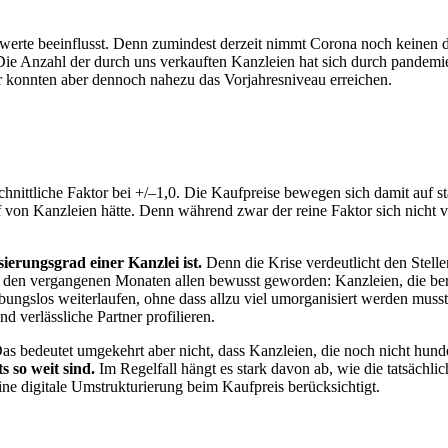
eiwerte beeinflusst. Denn zumindest derzeit nimmt Corona noch keinen d
e Anzahl der durch uns verkauften Kanzleien hat sich durch pandemiebe
 konnten aber dennoch nahezu das Vorjahresniveau erreichen.
chnittliche Faktor bei +/–1,0. Die Kaufpreise bewegen sich damit auf st
f von Kanzleien hätte. Denn während zwar der reine Faktor sich nicht ve
ierungsgrad einer Kanzlei ist.
Denn die Krise verdeutlicht den Stellen
n den vergangenen Monaten allen bewusst geworden: Kanzleien, die bereits
ibungslos weiterlaufen, ohne dass allzu viel umorganisiert werden mu
d verlässliche Partner profilieren.
s bedeutet umgekehrt aber nicht, dass Kanzleien, die noch nicht hundert
s so weit sind.
Im Regelfall hängt es stark davon ab, wie die tatsächlich
ne digitale Umstrukturierung beim Kaufpreis berücksichtigt.