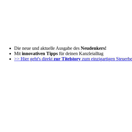
Zum
Inhalt
wechseln
Die neue und aktuelle Ausgabe des
Neudenkers!
Mit
innovativen Tipps
für deinen Kanzleialltag
>> Hier geht's direkt
zur Titelstory
zum einzigartigen Steuerbe