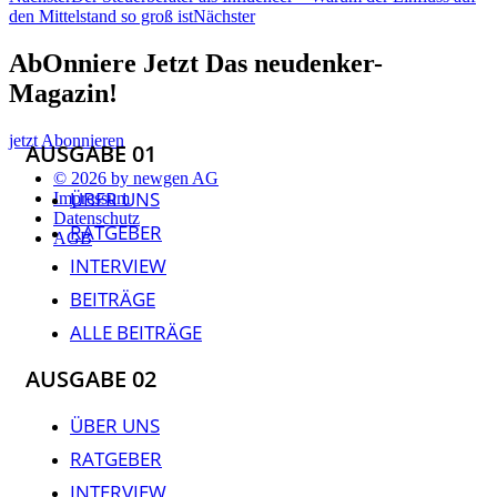
den Mittelstand so groß ist
Nächster
AbOnniere Jetzt Das neudenker-
Magazin!
jetzt Abonnieren
AUSGABE 01
© 2026 by newgen AG
ÜBER UNS
Impressum
Datenschutz
RATGEBER
AGB
INTERVIEW
BEITRÄGE
ALLE BEITRÄGE
AUSGABE 02
ÜBER UNS
RATGEBER
INTERVIEW