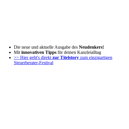
Zum
Inhalt
wechseln
Die neue und aktuelle Ausgabe des
Neudenkers!
Mit
innovativen Tipps
für deinen Kanzleialltag
>> Hier geht's direkt
zur Titelstory
zum einzigartigen
Steuerberater-Festival