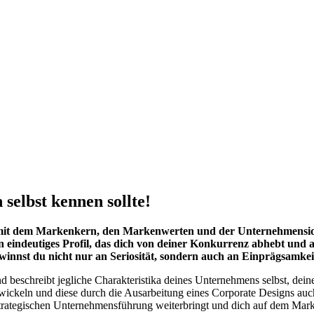
selbst kennen sollte!
h mit dem Markenkern, den Markenwerten und der Unternehmensid
n eindeutiges Profil, das dich von deiner Konkurrenz abhebt und a
ewinnst du nicht nur an Seriosität, sondern auch an Einprägsamk
nd beschreibt jegliche Charakteristika deines Unternehmens selbst, dein
twickeln und diese durch die Ausarbeitung eines Corporate Designs au
r strategischen Unternehmensführung weiterbringt und dich auf dem Mar