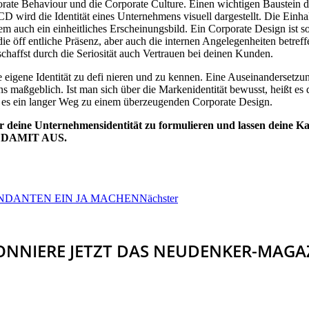
ate Behaviour und die Corporate Culture. Einen wichtigen Baustein d
CD wird die Identität eines Unternehmens visuell dargestellt. Die Ein
llem auch ein einheitliches Erscheinungsbild. Ein Corporate Design ist 
die öff entliche Präsenz, aber auch die internen Angelegenheiten betr
chaffst durch die Seriosität auch Vertrauen bei deinen Kunden.
, die eigene Identität zu defi nieren und zu kennen. Eine Auseinanderse
s maßgeblich. Ist man sich über die Markenidentität bewusst, heißt es
 es ein langer Weg zu einem überzeugenden Corporate Design.
 deine Unternehmensidentität zu formulieren und lassen deine Kan
 DAMIT AUS.
NDANTEN EIN JA MACHEN
Nächster
NNIERE JETZT DAS NEUDENKER-MAGA