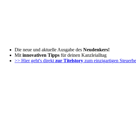
Zum
Inhalt
wechseln
Die neue und aktuelle Ausgabe des
Neudenkers!
Mit
innovativen Tipps
für deinen Kanzleialltag
>> Hier geht's direkt
zur Titelstory
zum einzigartigen Steuerbe