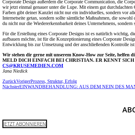
Corporate Design außerdem die Corporate Communication, die Corpor
wir jetzt einmal genauer unter die Lupe. Mit einem gut durchdachten 
Farben gibt deiner Kanzlei nicht nur ein individuelles, sondern vor a
Internetseite getan, sondern sollte sämtliche Maßnahmen, die sowohl 
du nicht nur die Wiedererkennbarkeit deines Unternehmens, sondern s
Für die Erstellung eines Corporate Designs ist es natürlich wichtig
aufbauen möchte, ist für die Konzeptionierung eines Corporate Design
Entwicklung bis zur Umsetzung und der anschließenden Kontrolle ist
Wir stehen dir gerne mit unserem Know-How zur Seite, helfen dir
MELD DICH EINFACH BEI CHRISTIAN. ER KENNT SICH
CS@KRUSEMEDIEN.COM
Jana Niedick
Zurück
Voriger
Prozess, Struktur, Erfolg
Nächster
EINWANDBEHANDLUNG: AUS DEM NEIN DES MA
ABO
JETZT ABONNIEREN