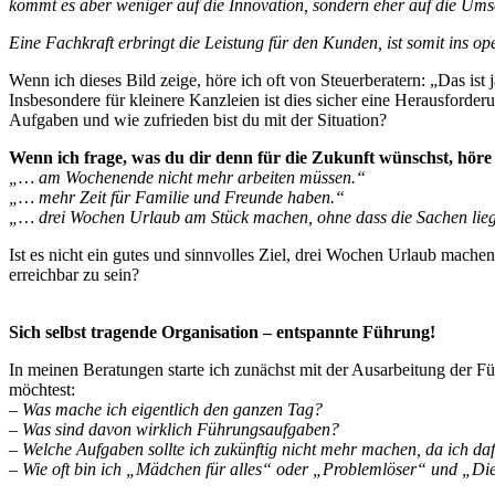
kommt es aber weniger auf die Innovation, sondern eher auf die Um
Eine Fachkraft erbringt die Leistung für den Kunden, ist somit ins o
Wenn ich dieses Bild zeige, höre ich oft von Steuerberatern: „Das ist j
Insbesondere für kleinere Kanzleien ist dies sicher eine Herausforde
Aufgaben und wie zufrieden bist du mit der Situation?
Wenn ich frage, was du dir denn für die Zukunft wünschst, höre i
„… am Wochenende nicht mehr arbeiten müssen.“
„… mehr Zeit für Familie und Freunde haben.“
„… drei Wochen Urlaub am Stück machen, ohne dass die Sachen lieg
Ist es nicht ein gutes und sinnvolles Ziel, drei Wochen Urlaub mac
erreichbar zu sein?
Sich selbst tragende Organisation – entspannte Führung!
In meinen Beratungen starte ich zunächst mit der Ausarbeitung der Füh
möchtest:
– Was mache ich eigentlich den ganzen Tag?
– Was sind davon wirklich Führungsaufgaben?
– Welche Aufgaben sollte ich zukünftig nicht mehr machen, da ich daf
– Wie oft bin ich „Mädchen für alles“ oder „Problemlöser“ und „Dien