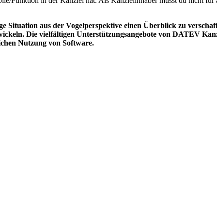
lle/Funktion in der Kanzlei hat. Als Kanzleiinhaber musst du nicht fü
tige Situation aus der Vogelperspektive einen Überblick zu verscha
wickeln. Die vielfältigen Unterstützungsangebote von DATEV Kanz
ichen Nutzung von Software.