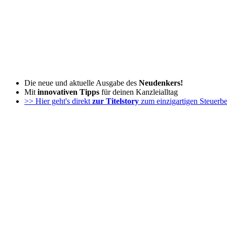
Zum
Inhalt
wechseln
Die neue und aktuelle Ausgabe des
Neudenkers!
Mit
innovativen Tipps
für deinen Kanzleialltag
>> Hier geht's direkt
zur Titelstory
zum einzigartigen Steuerbe