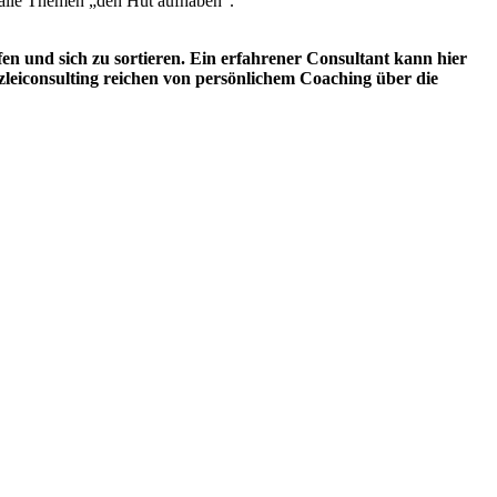
r alle Themen „den Hut aufhaben“.
ffen und sich zu sortieren. Ein erfahrener Consultant kann hier
leiconsulting reichen von persönlichem Coaching über die