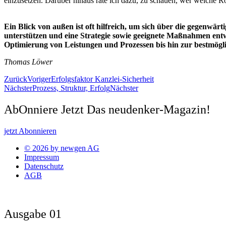
einzusetzen. Darüber hinaus rate ich dazu, zu schauen, wer welche Ro
Ein Blick von außen ist oft hilfreich, um sich über die gegenwär
unterstützen und eine Strategie sowie geeignete Maßnahmen ent
Optimierung von Leistungen und Prozessen bis hin zur bestmögl
Thomas Löwer
Zurück
Voriger
Erfolgsfaktor Kanzlei-Sicherheit
Nächster
Prozess, Struktur, Erfolg
Nächster
AbOnniere Jetzt Das neudenker-Magazin!
jetzt Abonnieren
© 2026 by newgen AG
Impressum
Datenschutz
AGB
Ausgabe 01