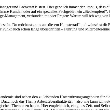
Manager und Fachkraft leistest. Hier gebe ich immer den Impuls, dass d
mme Kunden oder auf ein spezielles Fachgebiet, ein „Steckenpferd”, k
hange-Management, verbunden mit vier Fragen: Warum will ich weg von hi
f besteht. Du möchtest „raus aus diesem Hamsterrad“ und wünschst dir
er Punkt auch schon lange überschritten – Führung und Mitarbeiter/inne
Pandemie sind neben den zu leistenden Unterstützungsangeboten für 
zu noch das Thema Arbeitgeberattraktivität – also wie kann ich gute M
ategischen Themen zu haben. Hier empfehle ich, ein gutes Zeit- und Se