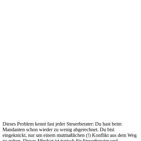
Dieses Problem kennt fast jeder Steuerberater: Du hast beim
Mandanten schon wieder zu wenig abgerechnet. Du bist
eingeknickt, nur um einem mutmaßlichen (!) Konflikt aus dem Weg
zu gehen. Dieses Mindset ist typisch für Steuerberater und