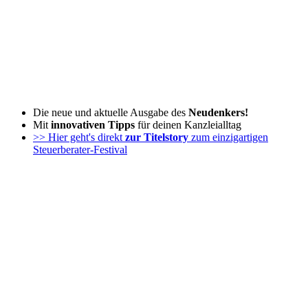
Zum
Inhalt
wechseln
Die neue und aktuelle Ausgabe des
Neudenkers!
Mit
innovativen Tipps
für deinen Kanzleialltag
>> Hier geht's direkt
zur Titelstory
zum einzigartigen
Steuerberater-Festival