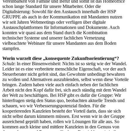
Vereinbarkeit von Familie und Beruf und somit ist das Homeoffice
schon lange Standard für unsere Mitarbeiter. Oder die
Digitalisierung: Sowohl für den Austausch innerhalb der HSP
GRUPPE als auch in der Kommunikation mit Mandanten nutzen
wir seit Jahren Webmeetings oder verfügen über digitale
Austauschplattformen für Informationen und Dokumente. Auch
konnten wir quasi aus dem Stand durch die Kombination
technischer Systeme und unserer fachlichen Vernetzung
vielbeachtete Webinare für unsere Mandanten aus dem Boden
stampfen.
Worin wurzelt diese „konsequente Zukunftsorientierung“?
Schulz
: In einer Binsenweisheit: Nichts ist so stetig wie der Wandel.
Leider ist es eine verbreitete menschliche Eigenschaft, vor der auch
Steuerberater nicht gefeit sind, das Gewohnte unbedingt bewahren
zu wollen und Alternativen auszublenden, selbst wenn diese Vorteile
bringen. Zudem haben viele auch einfach neben der fachlichen
Arbeit nicht den Kopf dafür frei, sich auch ständig mit dem Wandel
der Welt zu beschäftigen. Bei HSP gibt es dafür die Gruppe: Wir
hinterfragen stetig den Status quo, beobachten aktuelle Trends und
schauen, wo wir Verbesserungspotenzial finden. Für die
kooperierenden Kanzleien besteht der Vorteil darin, dass sie sich
nicht selbst darum kümmern müssen. Erst wenn wir in der Gruppe
ausreichend geprüft haben, rollen wir Lösungen für alle aus. So
kommen auch kleine und mittlere Kanzleien in den Genuss von