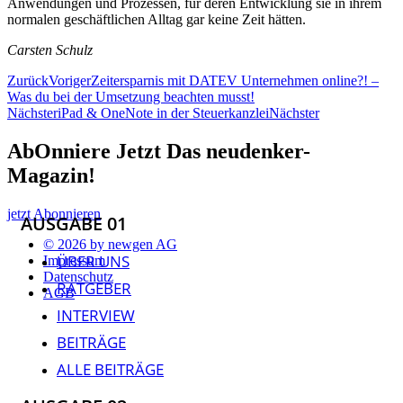
Anwendungen und Prozessen, für deren Entwicklung sie in ihrem
normalen geschäftlichen Alltag gar keine Zeit hätten.
Carsten Schulz
Zurück
Voriger
Zeitersparnis mit DATEV Unternehmen online?! –
Was du bei der Umsetzung beachten musst!
Nächster
iPad & OneNote in der Steuerkanzlei
Nächster
AbOnniere Jetzt Das neudenker-
Magazin!
jetzt Abonnieren
AUSGABE 01
© 2026 by newgen AG
ÜBER UNS
Impressum
Datenschutz
RATGEBER
AGB
INTERVIEW
BEITRÄGE
ALLE BEITRÄGE