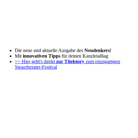
Zum
Inhalt
wechseln
Die neue und aktuelle Ausgabe des
Neudenkers!
Mit
innovativen Tipps
für deinen Kanzleialltag
>> Hier geht's direkt
zur Titelstory
zum einzigartigen
Steuerberater-Festival