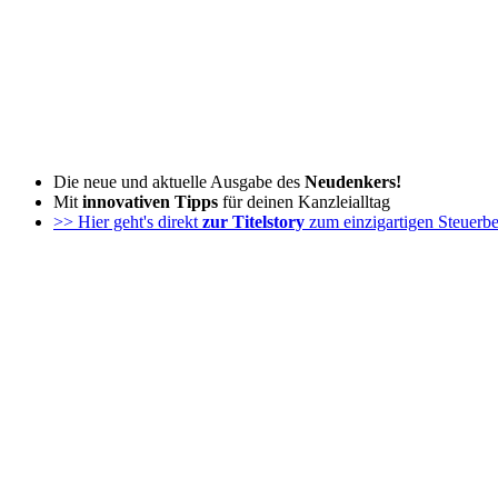
Zum
Inhalt
wechseln
Die neue und aktuelle Ausgabe des
Neudenkers!
Mit
innovativen Tipps
für deinen Kanzleialltag
>> Hier geht's direkt
zur Titelstory
zum einzigartigen Steuerbe