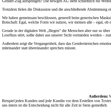
Gender-Zug aufspringen? Die newgen AG steht schließlich für Weltoff
Trotzdem fielen die Diskussion und die anschließende Abstimmung ei
Wir haben gemeinsam beschlossen, generell beim generischen Maskulin
Botschaft: Egal, welche Form wir nutzen, wir meinen alle – egal, ob 
Gerade in der digitalen Welt „fliegen“ die Menschen aber nur so über
Lesefluss stört, sollte daher aus unserer Sicht vermieden werden – zu
Außerdem zeigt die Vergangenheit, dass das Gendersternchen emotion
miteinander statt übereinander sprechen müsste.
Außerdem:
W
Beispiel jeden Kunden und jede Kundin vor dem Erstellen von Texten,
uns intern ist die Entscheidung nicht für alle Zeit in Stein gemeißelt.