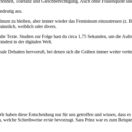
enheit, Toleranz und Gleichberechtigung. Auch ohne Frauenquote sind b
ndeutig aus.
um zu bleiben, aber immer wieder das Femininum einzustreuen (z. B. M
männlich, weiblich oder divers.
 die Texte. Studien zur Folge hast du circa 1,75 Sekunden, um die Auf
mindest in der digitalen Welt.
ale Debatten hervorruft, bei denen sich die Gräben immer weiter verti
ir haben diese Entscheidung nur für uns getroffen und wissen, dass 
 welche Schreibweise er/sie bevorzugt. Sara Prinz war es zum Beispiel