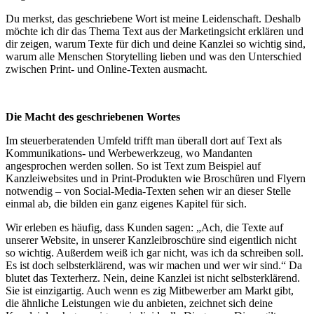
Du merkst, das geschriebene Wort ist meine Leidenschaft. Deshalb
möchte ich dir das Thema Text aus der Marketingsicht erklären und
dir zeigen, warum Texte für dich und deine Kanzlei so wichtig sind,
warum alle Menschen Storytelling lieben und was den Unterschied
zwischen Print- und Online-Texten ausmacht.
Die Macht des geschriebenen Wortes
Im steuerberatenden Umfeld trifft man überall dort auf Text als
Kommunikations- und Werbewerkzeug, wo Mandanten
angesprochen werden sollen. So ist Text zum Beispiel auf
Kanzleiwebsites und in Print-Produkten wie Broschüren und Flyern
notwendig – von Social-Media-Texten sehen wir an dieser Stelle
einmal ab, die bilden ein ganz eigenes Kapitel für sich.
Wir erleben es häufig, dass Kunden sagen: „Ach, die Texte auf
unserer Website, in unserer Kanzleibroschüre sind eigentlich nicht
so wichtig. Außerdem weiß ich gar nicht, was ich da schreiben soll.
Es ist doch selbsterklärend, was wir machen und wer wir sind.“ Da
blutet das Texterherz. Nein, deine Kanzlei ist nicht selbsterklärend.
Sie ist einzigartig. Auch wenn es zig Mitbewerber am Markt gibt,
die ähnliche Leistungen wie du anbieten, zeichnet sich deine