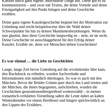
Kanzlei durch ganz eigene, individuelle Dinge aus. Diese gilt es zu
kommunizieren – und zwar mit Texten, die deine Vorteile und deine
Einzigartigkeit auf den Punkt bringen und deine Geschichte
erzählen.
Deine ganz eigene Kanzleigeschichte beginnt bei der Motivation zur
Gründung und reicht beispielsweise über die Wahl deiner
Schwerpunkte bis hin zu deinen Mandantenbeziehungen. Wenn du
nun glaubst, dass diese Geschichte langweilig ist – nein, ist sie nicht.
Deine Geschichte ist ausschlaggebend für den Erfolg deiner
Kanzlei. Erzähle sie, denn wir Menschen lieben Geschichten!
Es war einmal … die Liebe zu Geschichten
Lange, lange Zeit bevor Gutenberg auf die revolutionäre Idee kam,
den Buchdruck zu erfinden, wurden Sachverhalte und
Informationen rein mündlich übertragen. So war es auch mit den
Märchen. Bevor die Brüder Grimm quer durch das Land reisten und
die Märchen, die ihnen begegneten, aufschrieben, wurden die
Geschichten generationenübergreifend weitererzählt – in meiner
romantisch-verklärten Vorstellung saßen die Leute dabei an kalten
Winterabenden vor einem Herdfeuer und hingen sprichwörtlich an
den Lippen des Erzählers.