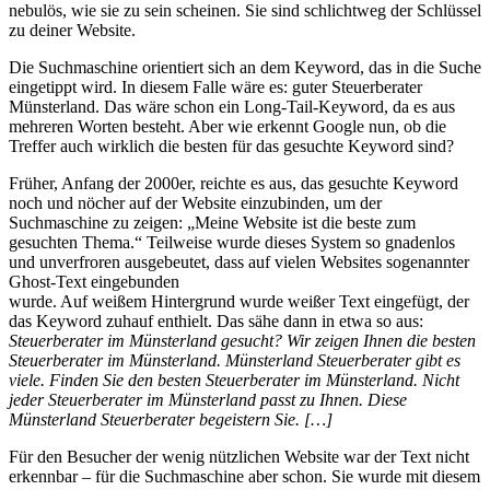
nebulös, wie sie zu sein scheinen. Sie sind schlichtweg der Schlüssel
zu deiner Website.
Die Suchmaschine orientiert sich an dem Keyword, das in die Suche
eingetippt wird. In diesem Falle wäre es: guter Steuerberater
Münsterland. Das wäre schon ein Long-Tail-Keyword, da es aus
mehreren Worten besteht. Aber wie erkennt Google nun, ob die
Treffer auch wirklich die besten für das gesuchte Keyword sind?
Früher, Anfang der 2000er, reichte es aus, das gesuchte Keyword
noch und nöcher auf der Website einzubinden, um der
Suchmaschine zu zeigen: „Meine Website ist die beste zum
gesuchten Thema.“ Teilweise wurde dieses System so gnadenlos
und unverfroren ausgebeutet, dass auf vielen Websites sogenannter
Ghost-Text eingebunden
wurde. Auf weißem Hintergrund wurde weißer Text eingefügt, der
das Keyword zuhauf enthielt. Das sähe dann in etwa so aus:
Steuerberater im Münsterland gesucht? Wir zeigen Ihnen die besten
Steuerberater im Münsterland. Münsterland Steuerberater gibt es
viele. Finden Sie den besten
Steuerberater im Münsterland. Nicht
jeder Steuerberater im Münsterland passt zu Ihnen. Diese
Münsterland Steuerberater begeistern Sie. […]
Für den Besucher der wenig nützlichen Website war der Text nicht
erkennbar – für die Suchmaschine aber schon. Sie wurde mit diesem