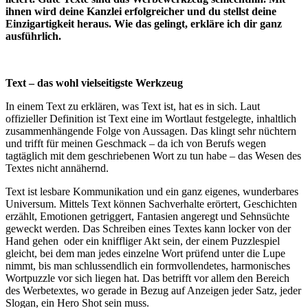
ihnen wird deine Kanzlei erfolgreicher und du stellst deine
Einzigartigkeit heraus. Wie das gelingt, erkläre ich dir ganz
ausführlich.
Text – das wohl vielseitigste Werkzeug
In einem Text zu erklären, was Text ist, hat es in sich. Laut
offizieller Definition ist Text eine im Wortlaut festgelegte, inhaltlich
zusammenhängende Folge von Aussagen. Das klingt sehr nüchtern
und trifft für meinen Geschmack – da ich von Berufs wegen
tagtäglich mit dem geschriebenen Wort zu tun habe – das Wesen des
Textes nicht annähernd.
Text ist lesbare Kommunikation und ein ganz eigenes, wunderbares
Universum. Mittels Text können Sachverhalte erörtert, Geschichten
erzählt, Emotionen getriggert, Fantasien angeregt und Sehnsüchte
geweckt werden. Das Schreiben eines Textes kann locker von der
Hand gehen
oder ein kniffliger Akt sein, der einem Puzzlespiel
gleicht, bei dem man jedes einzelne Wort prüfend unter die Lupe
nimmt, bis man schlussendlich ein formvollendetes, harmonisches
Wortpuzzle vor sich liegen hat. Das betrifft vor allem den Bereich
des Werbetextes, wo gerade in Bezug auf Anzeigen jeder Satz, jeder
Slogan, ein Hero Shot sein muss.