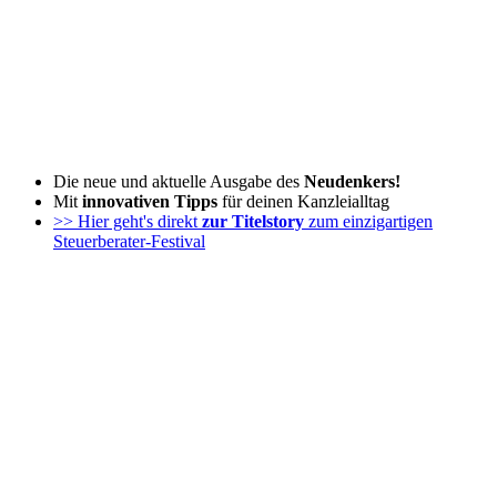
Zum
Inhalt
wechseln
Die neue und aktuelle Ausgabe des
Neudenkers!
Mit
innovativen Tipps
für deinen Kanzleialltag
>> Hier geht's direkt
zur Titelstory
zum einzigartigen
Steuerberater-Festival