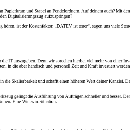
an Papierkram und Stapel an Pendelordnern. Auf deinem auch? Mit dem Ei
uf den Digitalisierungszug aufzuspringen?
 hören, ist der Kostenfaktor. „DATEV ist teuer“, sagen uns viele Steue
ür die IT auszugeben. Denn wir sprechen hierbei viel mehr von einer Inves
ten, in die aber händisch und personell Zeit und Kraft investiert werde
g in die Skalierbarkeit und schafft einen höheren Wert deiner Kanzlei. D
kzeug gelingt die Ausführung von Aufträgen schneller und besser. Der
 können. Eine Win-win-Situation.