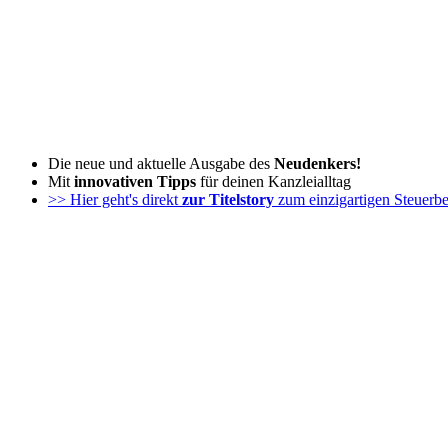
Zum
Inhalt
wechseln
Die neue und aktuelle Ausgabe des
Neudenkers!
Mit
innovativen Tipps
für deinen Kanzleialltag
>> Hier geht's direkt
zur Titelstory
zum einzigartigen Steuerbe