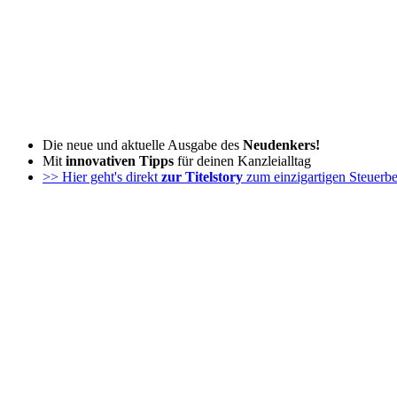
Zum
Inhalt
wechseln
Die neue und aktuelle Ausgabe des
Neudenkers!
Mit
innovativen Tipps
für deinen Kanzleialltag
>> Hier geht's direkt
zur Titelstory
zum einzigartigen Steuerbe